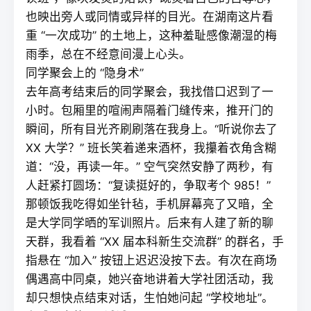
也映出旁人或同情或异样的目光。在湖南这片看
重 “一次成功” 的土地上，这种羞耻感像潮湿的梅
雨季，总在不经意间漫上心头。
同学聚会上的 “隐身术”
去年高考结束后的同学聚会，我找借口迟到了一
小时。包厢里的喧闹声隔着门缝传来，推开门的
瞬间，所有目光齐刷刷落在我身上。“听说你去了
XX 大学？” 班长笑着递来酒杯，我攥着衣角含糊
道：“没，再读一年。” 空气突然安静了两秒，有
人赶紧打圆场：“
复读
挺好的，争取考个 985！”
那顿饭我吃得如坐针毡，手机屏幕亮了又暗，全
是大学同学晒的军训照片。后来有人建了新的聊
天群，我看着 “XX 届本科新生交流群” 的群名，手
指悬在 “加入” 按钮上迟迟没按下去。有次在商场
偶遇高中同桌，她兴奋地讲着大学社团活动，我
却只想快点结束对话，生怕她问起 “学校地址”。