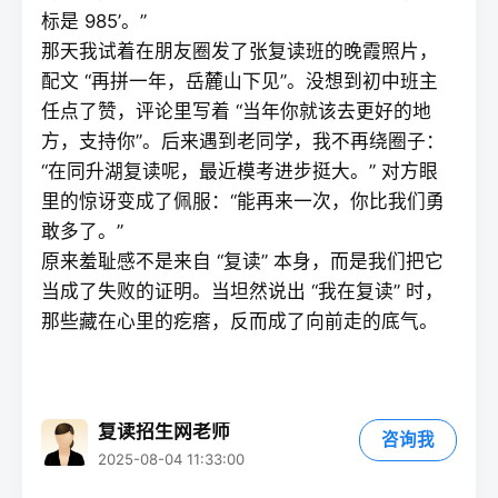
标是 985’。”
那天我试着在朋友圈发了张
复读
班的晚霞照片，
配文 “再拼一年，岳麓山下见”。没想到初中班主
任点了赞，评论里写着 “当年你就该去更好的地
方，支持你”。后来遇到老同学，我不再绕圈子：
“在同升湖复读呢，最近模考进步挺大。” 对方眼
里的惊讶变成了佩服：“能再来一次，你比我们勇
敢多了。”
原来羞耻感不是来自 “
复读
” 本身，而是我们把它
当成了失败的证明。当坦然说出 “我在复读” 时，
那些藏在心里的疙瘩，反而成了向前走的底气。
复读招生网老师
咨询我
2025-08-04 11:33:00