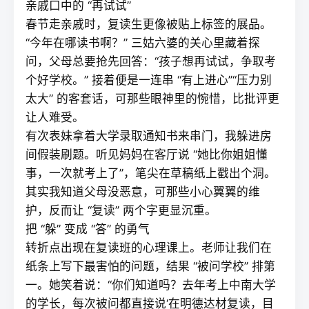
亲戚口中的 “再试试”
春节走亲戚时，
复读
生更像被贴上标签的展品。
“今年在哪读书啊？” 三姑六婆的关心里藏着探
问，父母总要抢先回答：“孩子想再试试，争取考
个好学校。” 接着便是一连串 “有上进心”“压力别
太大” 的客套话，可那些眼神里的惋惜，比批评更
让人难受。
有次表妹拿着大学录取通知书来串门，我躲进房
间假装刷题。听见妈妈在客厅说 “她比你姐姐懂
事，一次就考上了”，笔尖在草稿纸上戳出个洞。
其实我知道父母没恶意，可那些小心翼翼的维
护，反而让 “
复读
” 两个字更显沉重。
把 “躲” 变成 “答” 的勇气
转折点出现在
复读
班的心理课上。老师让我们在
纸条上写下最害怕的问题，结果 “被问学校” 排第
一。她笑着说：“你们知道吗？去年考上中南大学
的学长，每次被问都直接说‘在明德达材复读，目