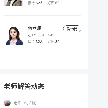
生择校全攻略
接待
62人
好评
58
老师
4小时前
高考200分可以上的大学有哪些？2026年低
何老师
咨询我
分考生出路与复读分析
17388913445
接待
32人
好评
30
老师
5小时前
高考复读感受：真实经历与科学应对指南
（2026年）
老师
5小时前
2026年复读生高考报名全流程指南 | 官方政
老师解答动态
策与实操步骤
老师
5小时前