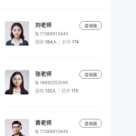
刘老师
咨询我
17388913445
接待
184人
好评
174
老师
5小时前
2026年高考300分以下能上什么学校？专
科、高职与复读选择全解析
张老师
咨询我
18692252595
老师
4小时前
接待
122人
好评
115
2026年300多分理科能上什么大学？复读提
分与择校指南
老师
4小时前
黄老师
咨询我
高考200多分能上什么学校？2026年低分考
17388913445