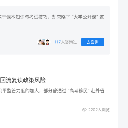
于课本知识与考试技巧，却忽略了 “大学公开课” 这
117
人咨询过
去咨询
”回流复读政策风险
近年来，随着教育公平监管力度的加大，部分曾通过 “高考移民” 赴外省参加考试的湖南籍学生，选择回流原籍复读备考。然而，这种回流行为潜藏着多重政策风险，需引起复读生及家长的高度重视。湖南作为高考大省，教育政策对户籍、学籍的审核日趋严格，盲目回流可能面临报名受阻、资格取消等问题。
2202
人浏览