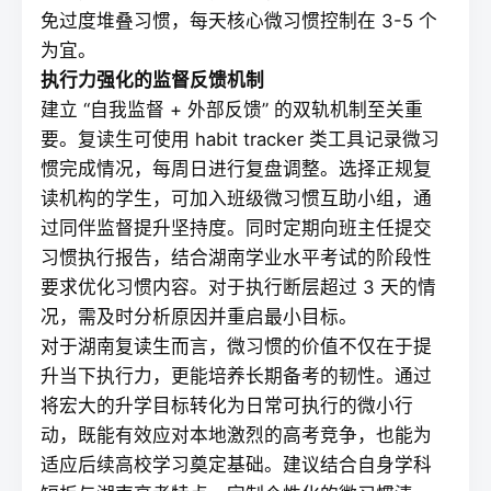
免过度堆叠习惯，每天核心微习惯控制在 3-5 个
为宜。
执行力强化的监督反馈机制
建立 “自我监督 + 外部反馈” 的双轨机制至关重
要。
复读
生可使用 habit tracker 类工具记录微习
惯完成情况，每周日进行复盘调整。选择正规复
读机构的学生，可加入班级微习惯互助小组，通
过同伴监督提升坚持度。同时定期向班主任提交
习惯执行报告，结合湖南学业水平考试的阶段性
要求优化习惯内容。对于执行断层超过 3 天的情
况，需及时分析原因并重启最小目标。
对于湖南
复读
生而言，微习惯的价值不仅在于提
升当下执行力，更能培养长期备考的韧性。通过
将宏大的升学目标转化为日常可执行的微小行
动，既能有效应对本地激烈的高考竞争，也能为
适应后续高校学习奠定基础。建议结合自身学科