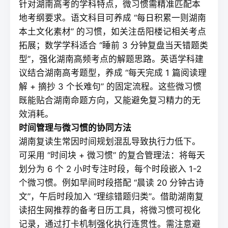
针对湖南高考的学科特点，微习惯需精准匹配本
地考纲要求。语文科目可养成 “每日积累一则湖南
本土文化素材” 的习惯，如关注岳阳楼记相关考点
拓展；数学学科适合 “睡前 3 分钟复盘当天错题类
型”，强化湖南高频考点的解题思路。英语学科建
议结合湖南高考题型，养成 “每天完成 1 篇阅读理
解 + 摘抄 3 个长难句” 的固定流程。这些微习惯
既能贴合湖南命题方向，又能避免复习精力的无
效消耗。
时间管理与微习惯的协同方法
湖南
复读
生常因时间规划混乱导致执行力低下。
可采用 “时间块 + 微习惯” 的复合管理法：将每天
划分为 6 个 2 小时专注时段，每个时段嵌入 1-2
个微习惯。例如早间时段搭配 “晨读 20 分钟古诗
文”，午后时段加入 “理综错题归类”。借助湖南
复
读招生网
推荐的备考日历工具，将微习惯可视化
记录，通过打卡机制强化执行连贯性。需注意避