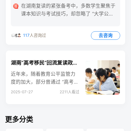
在湖南复读的紧张备考中，多数学生聚焦于
课本知识与考试技巧，却忽略了 “大学公开
课” 这一免费学习资源
去咨询
117
人咨询过
湖南“高考移民”回流复读政策风险
近年来，随着教育公平监管力
度的加大，部分曾通过 “高考移
民” 赴外省参加考试的湖南籍学
2025-07-27
2211
人看过
生，选择回流原籍复读备考。
然而，这种回流行为潜藏着多
重政策风险，需引起复读生及
更多分类
家长的高度重视。湖南作为高
考大省，教育政策对户籍、学