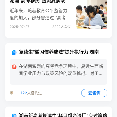
湖南“高考移民”回流复读政策风险
近年来，随着教育公平监管力
度的加大，部分曾通过 “高考移
民” 赴外省参加考试的湖南籍学
2025-07-27
2222
人看过
生，选择回流原籍复读备考。
然而，这种回流行为潜藏着多
重政策风险，需引起复读生及
复读生“微习惯养成法”提升执行力 湖南
家长的高度重视。湖南作为高
考大省，教育政策对户籍、学
在湖南激烈的高考竞争环境中，复读生面临
籍的审核日趋严格，盲目回流
着学业压力与政策风险的双重挑战。对于选
可能面临报名受阻、资格取消
择在湖南复读的学子而言，
等问题。
去咨询
122
人咨询过
湖南新高考复读生“科目组合冷门”应对策略