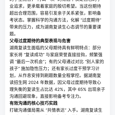
业追求，更承载着家庭的殷切希望。当这份期待
超出合理范围，容易引发亲子关系紧张，影响备
考状态。掌握科学的沟通方法，化解 “过度期待”
带来的压力，成为湖南复读生心态调节的重要课
题。
父母过度期待的典型表现与危害
湖南
复读
生面临的父母期待具有鲜明特点：部分
家长将 “复读成功” 与家庭荣誉直接挂钩，频繁强
调 “最后一次机会”；有的父母通过对比 “别人家的
孩子” 施加隐性压力；还有家长过度干预学习计
划，从作息安排到刷题数量全程掌控。据湖南
复
读招生网
2024 年数据，因父母过度期待导致心
理失衡的复读生占比达 42%，其中 65% 出现亲子
沟通回避现象，直接影响备考专注力。
有效沟通的核心技巧实践
打破沟通僵局需从 “共情表达” 入手。湖南
复读
生