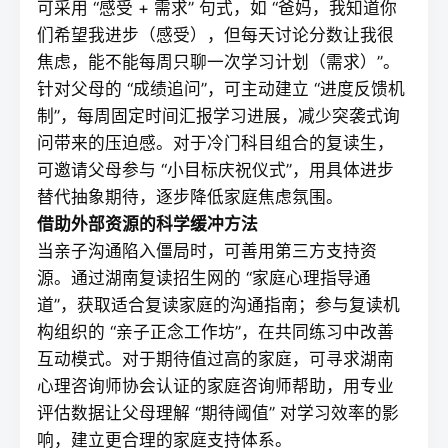
可采用 “感受 + 需求” 句式，如 “爸妈，我知道你
们希望我进步（感受），但每天讨论分数让我很
焦虑，能不能每周只聊一次学习计划（需求）”。
针对父母的 “成绩追问”，可主动建立 “进度反馈机
制”，每周固定时间汇报学习进展，减少突袭式询
问带来的压迫感。对于冷门科目组合的复读生，
可邀请父母参与 “小目标庆祝仪式”，用具体进步
替代抽象期待，逐步降低家庭焦虑氛围。
借助外部资源的科学缓冲方法
当亲子沟通陷入僵局时，可善用第三方支持资
源。通过湖南
复读招生网
的 “家庭心理指导通
道”，获取适合
复读
家庭的沟通指南；参与复读机
构组织的 “亲子正念工作坊”，在共同练习中改善
互动模式。对于期待值过高的家庭，可寻求湖南
心理咨询师协会认证的家庭咨询师帮助，用专业
评估数据让父母理解 “期待阈值” 对学习效率的影
响，建立更合理的家庭支持体系。