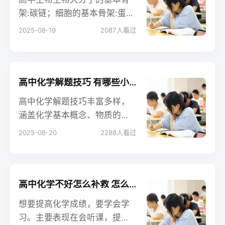
架:碳链；细胞的基本骨架:蛋白
纤维；生物膜的基本骨架:磷脂
2025-08-19
2087
人看过
双分子层；DNA分子的双螺旋
结构是以外部的脱氧核糖和磷
酸基团交替连接而成的基本骨
架。以下是小编整理的内容，
高中化学解题技巧 有哪些小窍门
大家可以参考。
高中化学解题技巧丰富多样，
涵盖化学基本概念、物质的
量、守恒法、估算法、差量法
2025-08-20
2288
人看过
等多方面，能帮助学生准确高
效解题。
高中化学不好怎么补救 怎么提分快
想要提高化学成绩，要学会学
习。主要表现在会听课，提前