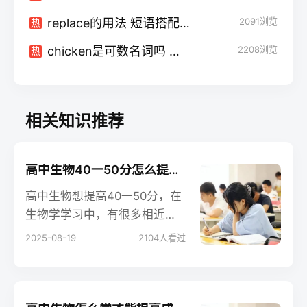
replace的用法 短语搭配有什么
2091
浏览
热
chicken是可数名词吗 是单复数同形吗
2208
浏览
热
相关知识推荐
高中生物40一50分怎么提高 有哪些学习技巧
高中生物想提高40一50分，在
生物学学习中，有很多相近的
名词易混淆、难记忆，对于这
2025-08-19
2104
人看过
样的内容，可运用对比法记
忆。对比法即将有关的名词单
列出来，然后从范围、内涵、