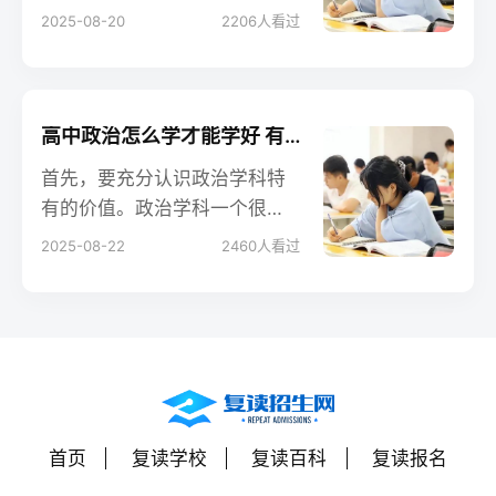
预习新课，错题要及时改正并
2025-08-20
2206
人看过
总结，平时做题复习要注意查
缺补漏，学习要有目的性，不
能每天盲目的跟着老师的节奏
走，要知道自己哪里学会了，
高中政治怎么学才能学好 有哪些方法
哪里还存在疑问，然后及时补
首先，要充分认识政治学科特
救。
有的价值。政治学科一个很重
要的价值体现在，它是人们认
2025-08-22
2460
人看过
识世界、认识生活的思维方
法，是思维的工具。这是其他
课程不可替代的。
首页
复读学校
复读百科
复读报名