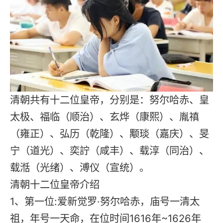
清朝共有十二位皇帝，分别是：努尔哈赤、皇
太极、福临（顺治）、玄烨（康熙）、胤禛
（雍正）、弘历（乾隆）、颙琰（嘉庆）、旻
宁（道光）、奕詝（咸丰）、载淳（同治）、
载湉（光绪）、溥仪（宣统）。
清朝十二位皇帝介绍
1、第一位:爱新觉罗·努尔哈赤，庙号一清太
祖，年号一天命，在位时间1616年~1626年