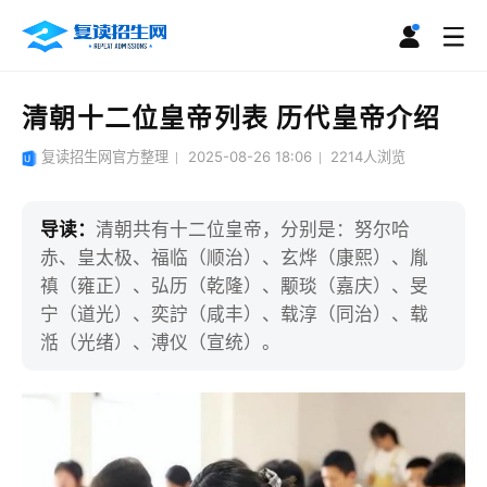
清朝十二位皇帝列表 历代皇帝介绍
复读招生网官方整理
2025-08-26 18:06
2214
人浏览
导读：
清朝共有十二位皇帝，分别是：努尔哈
赤、皇太极、福临（顺治）、玄烨（康熙）、胤
禛（雍正）、弘历（乾隆）、颙琰（嘉庆）、旻
宁（道光）、奕詝（咸丰）、载淳（同治）、载
湉（光绪）、溥仪（宣统）。