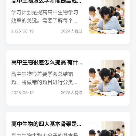
外延、乃至文字等方面进行比
高中生物怎么学才能提高成绩 有哪些学习方法
较，存同求异，找出不同点。
学习计划是提高高中生物学习
这样反差鲜明，容易记忆。
效率的关键。需要了解每个学
期的课程安排，以便为自己设
2025-08-19
2024
人看过
定一个明确的目标。其次，要
合理分配时间，确保每个科目
都能得到充分的复习。最后，
要根据自己的实际情况调整学
高中生物很差怎么提高 有什么学习方法
习计划，保持灵活性。高中生
高中生物很差要学会总结错
物学习方法接着往下看吧。
题。将做错的题目进行分类总
结，找出常见的错误类型和知
2025-08-19
2078
人看过
识点的薄弱环节。定期复习错
题，可以有效避免在同一类型
的题目中重复犯错。并且建议
大家多做题，吸取经验。
高中生物的四大基本骨架是什么 相关知识整理
高中生物生物大分子的基本骨