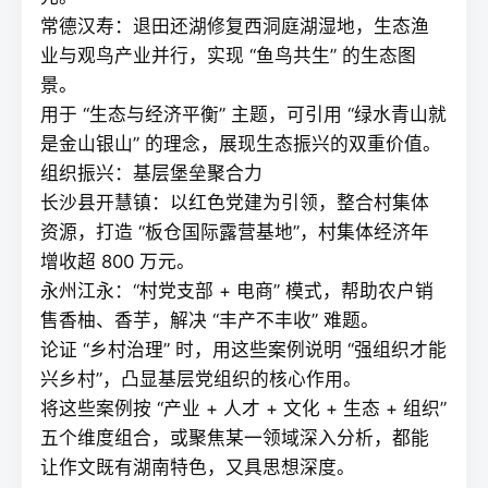
常德汉寿：退田还湖修复西洞庭湖湿地，生态渔
业与观鸟产业并行，实现 “鱼鸟共生” 的生态图
景。
用于 “生态与经济平衡” 主题，可引用 “绿水青山就
是金山银山” 的理念，展现生态振兴的双重价值。
组织振兴：基层堡垒聚合力
长沙县开慧镇：以红色党建为引领，整合村集体
资源，打造 “板仓国际露营基地”，村集体经济年
增收超 800 万元。
永州江永：“村党支部 + 电商” 模式，帮助农户销
售香柚、香芋，解决 “丰产不丰收” 难题。
论证 “乡村治理” 时，用这些案例说明 “强组织才能
兴乡村”，凸显基层党组织的核心作用。
将这些案例按 “产业 + 人才 + 文化 + 生态 + 组织”
五个维度组合，或聚焦某一领域深入分析，都能
让作文既有湖南特色，又具思想深度。