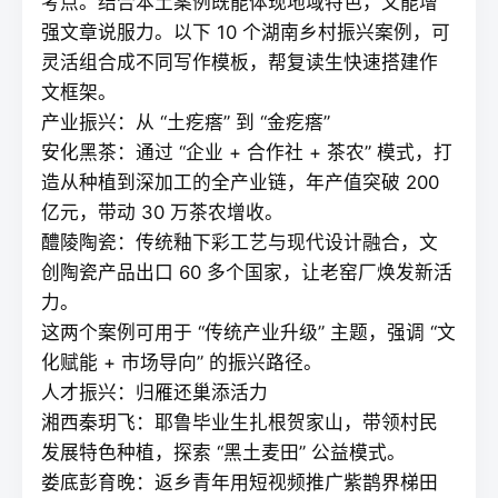
考点。结合本土案例既能体现地域特色，又能增
强文章说服力。以下 10 个湖南乡村振兴案例，可
灵活组合成不同写作模板，帮
复读
生快速搭建作
文框架。
产业振兴：从 “土疙瘩” 到 “金疙瘩”
安化黑茶：通过 “企业 + 合作社 + 茶农” 模式，打
造从种植到深加工的全产业链，年产值突破 200
亿元，带动 30 万茶农增收。
醴陵陶瓷：传统釉下彩工艺与现代设计融合，文
创陶瓷产品出口 60 多个国家，让老窑厂焕发新活
力。
这两个案例可用于 “传统产业升级” 主题，强调 “文
化赋能 + 市场导向” 的振兴路径。
人才振兴：归雁还巢添活力
湘西秦玥飞：耶鲁毕业生扎根贺家山，带领村民
发展特色种植，探索 “黑土麦田” 公益模式。
娄底彭育晚：返乡青年用短视频推广紫鹊界梯田