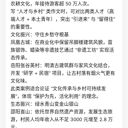
农耕文化，年接待游客超 50 万人次。
写 “人才与乡村” 类作文时，可对比两类人才（高
端人才 + 本土青年），突出 “引进来” 与 “留得住”
的重要性。
文化振兴：守住乡愁守根基
凤凰古城：在商业化中保留吊脚楼建筑风貌，苗
族银饰、蜡染等非遗技艺通过 “非遗工坊” 实现活
态传承。
岳阳张谷英村：明清古建筑群与家风文化结合，
开发 “研学 + 民宿” 项目，让古村落有烟火气更有
文化味。
此类案例适合论证 “文化传承与乡村可持续发
展”，体现 “保护为先，活化利用” 的理念。
生态振兴：绿水青山变金山银山
邵阳崀山：依托世界自然遗产资源，发展生态旅
游，村民人均年收入从不足 3000 元增至 2.8 万
元。