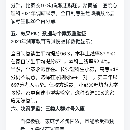
分钟，比家长100句说教更解压。湖南省二医院心
理科2024年调研显示，全日制考生焦虑指数比居
家考生低28个百分点。
五、效果PK：数据与个案双重验证
2024年湖南教育考试院抽样数据显示：
全日制
复读
生平均提分96.3，本科上线率87.9%；
在家自学生平均提分57.1，本科上线率52.4%。
当然，个案永远存在。长沙理科生小彭，高考648
分仍不满意，选择在家刷网课+一对一，第二年以
697分考入清华。但校方透露，小彭父母均为大学
教授，家里自建小型实验室，这种资源99%的家
庭无法复制。
六、决策罗盘：三类人群对号入座
自律极强、家庭学术氛围浓，且能承受孤独
者，可尝试在家自学。