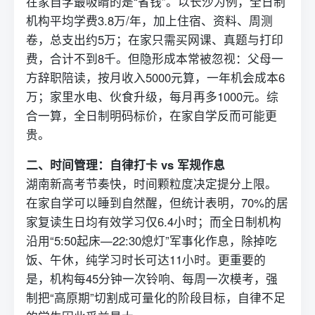
在家自学最吸睛的是“省钱”。以长沙为例，全日制
机构平均学费3.8万/年，加上住宿、资料、周测
卷，总支出约5万；在家只需买网课、真题与打印
费，合计不到8千。但隐形成本常被忽视：父母一
方辞职陪读，按月收入5000元算，一年机会成本6
万；家里水电、伙食升级，每月再多1000元。综
合一算，全日制明码标价，在家自学反而可能更
贵。
二、时间管理：自律打卡 vs 军规作息
湖南新高考节奏快，时间颗粒度决定提分上限。
在家自学可以睡到自然醒，但统计表明，70%的居
家
复读
生日均有效学习仅6.4小时；而全日制机构
沿用“5:50起床—22:30熄灯”军事化作息，除掉吃
饭、午休，纯学习时长可达11小时。更重要的
是，机构每45分钟一次铃响、每周一次模考，强
制把“高原期”切割成可量化的阶段目标，自律不足