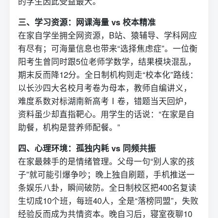
的学生因此受益最大。
三、学习资源：网课海量 vs 校本精准
在家自学坐拥全网资源，B站、猿辅导、学科网应
有尽有；可海量信息也带来“选择焦虑症”。一位衡
阳考生曾同时跟5位老师学数学，结果模块混乱，
期末反而降12分。全日制机构则走“校本化”路线：
以长沙四大名校月考卷为母本，教师自编讲义，
难度系数对标湖南新高考Ⅰ卷，错题当天回炉，
资料虽少却直指靶心。用学生的话说：“在家是自
助餐，机构是营养师配餐。”
四、心理环境：孤独内耗 vs 同频共振
在家最棘手的是情绪管理。父母一句“别人家的孩
子”就可能引爆争吵；晚上独自刷题，手机推送一
条娱乐八卦，瞬间破防。全日制校区把400名
复读
生切成10个班，每班40人，全是“落榜同盟”，失败
经验反而成为共情资本。晚自习后，寝室夜聊10