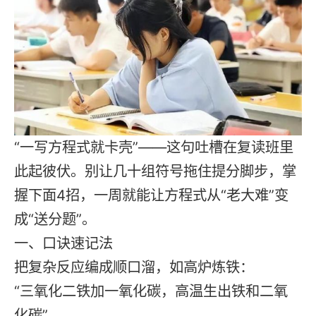
“一写方程式就卡壳”——这句吐槽在
复读
班里
此起彼伏。别让几十组符号拖住提分脚步，掌
握下面4招，一周就能让方程式从“老大难”变
成“送分题”。
一、口诀速记法
把复杂反应编成顺口溜，如高炉炼铁：
“三氧化二铁加一氧化碳，高温生出铁和二氧
化碳”。