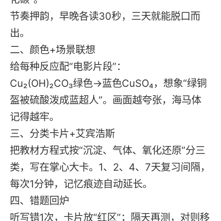
节奏押韵，早晚各读30秒，三天就能脱口而
出。
二、颜色+场景联想
给每种反应配“电影片段”：
Cu₂(OH)₂CO₃绿色→蓝色CuSO₄，想象“绿铜
盔被硫酸泼成蓝超人”。画面越夸张，海马体
记得越牢。
三、分类卡片+艾宾浩斯
把教材方程式按“沉淀、气体、氧化还原”分三
类，写在掌心大卡。1、2、4、7天复习间隔，
每次1分钟，记忆痕迹自动延长。
四、错题回炉
听写错1次，卡片放“红区”；隔天再测，对则移