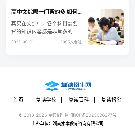
吧。
高中文综哪一门背的多 如何背效率高
其实在文综中，各个科目需要
背的知识内容都是非常多的，
而且知识量也很大，但是小编
2025-09-01
2095
人看过
个人觉得还是政治需要背的内
容比较多，当然这也是根据每
个人的学习情况。政治一般都
是死知识，所以这个科目我们
是需要死记硬背的，但是在做
题的时候，还是需要理解的。
首页
复读学校
复读百科
复读报名
© 2013-2026 复读招生网 湘ICP备2023006277号
主办单位：湖南索本教育咨询有限公司