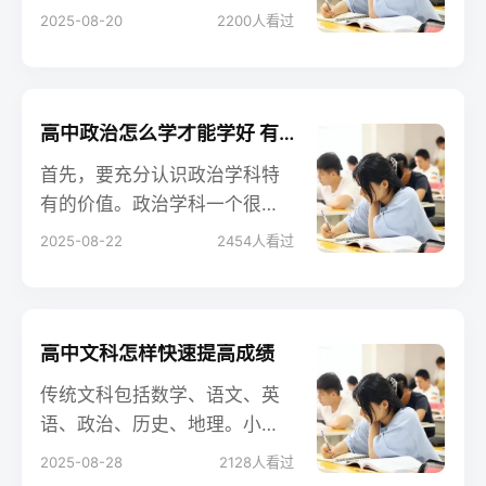
预习新课，错题要及时改正并
2025-08-20
2200
人看过
总结，平时做题复习要注意查
缺补漏，学习要有目的性，不
能每天盲目的跟着老师的节奏
走，要知道自己哪里学会了，
高中政治怎么学才能学好 有哪些方法
哪里还存在疑问，然后及时补
首先，要充分认识政治学科特
救。
有的价值。政治学科一个很重
要的价值体现在，它是人们认
2025-08-22
2454
人看过
识世界、认识生活的思维方
法，是思维的工具。这是其他
课程不可替代的。
高中文科怎样快速提高成绩
传统文科包括数学、语文、英
语、政治、历史、地理。小编
今天给大家带来关于高中文科
2025-08-28
2128
人看过
怎样快速提高成绩的相关内