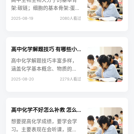
高中生物生物大分子的基本骨
架:碳链；细胞的基本骨架:蛋白
纤维；生物膜的基本骨架:磷脂
2025-08-19
2080
人看过
双分子层；DNA分子的双螺旋
结构是以外部的脱氧核糖和磷
酸基团交替连接而成的基本骨
架。以下是小编整理的内容，
高中化学解题技巧 有哪些小窍门
大家可以参考。
高中化学解题技巧丰富多样，
涵盖化学基本概念、物质的
量、守恒法、估算法、差量法
2025-08-20
2279
人看过
等多方面，能帮助学生准确高
效解题。
高中化学不好怎么补救 怎么提分快
想要提高化学成绩，要学会学
习。主要表现在会听课，提前