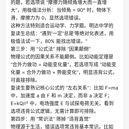
的题，若选项说 “摩擦力随倾角增大而一直增
大”，用极值法分析：当倾角 = 90° 时，物体下
滑，摩擦力为 0，显然选项错误。
这种方法特别适合运动学、力学题。明达中学的
复读
生总结：“遇到‘一定’‘总是’等绝对化表述，用
极值法试一下，80% 能找出错误。”
第三步：用 “公式法” 排除 “因果颠倒”
物理公式的因果关系不能颠倒。比如动能定理是
“合外力做功 = 动能变化量”，若选项写成 “动能变
化量 = 合外力做功 + 势能变化”，明显违背公式，
可直接排除。
复读
生要熟记核心公式的 “左右关系”：比如 F=ma
中，加速度 a 由 F 和 m 决定，而非 a 决定 F；
E=kQ/r² 中，电场强度 E 与试探电荷无关。看到
选项违背公式逻辑，无需计算即可排除。
第四步：用 “常识法” 筛掉 “违背直觉”
物理源于生活，错误选项常违背基本常识。比如