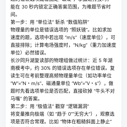
能在 30 秒内锁定正确答案范围，为难题节省时
间。
第一步：用 “单位法” 斩杀 “数值陷阱”
物理量的单位是错误选项的 “照妖镜”。比如求加
速度的题，选项中若出现 “m/s”（速度单位），可
直接排除；计算电场强度时，“N/kg”（重力加速度
单位）必然错误。
长沙同升湖
复读
部的物理组做过统计：近 5 年湖
南模考中，约 30% 的错误选项存在单位错误。复
读生可在考前整理高频物理量单位（如功率单位
“W”=“N・m/s”、磁通量单位 “Wb”=“V・s”），做
题时先看选项单位是否匹配，直接砍掉 “牛头不对
马嘴” 的答案。
第二步：用 “极值法” 戳穿 “逻辑漏洞”
将变量推向极端（如 “趋于 0”“无穷大”），观察选
项是否符合常理。比如 “物体在粗糙斜面上静止”