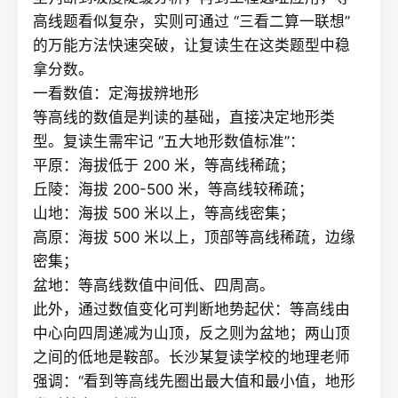
高线题看似复杂，实则可通过 “三看二算一联想”
的万能方法快速突破，让复读生在这类题型中稳
拿分数。
一看数值：定海拔辨地形
等高线的数值是判读的基础，直接决定地形类
型。
复读
生需牢记 “五大地形数值标准”：
平原：海拔低于 200 米，等高线稀疏；
丘陵：海拔 200-500 米，等高线较稀疏；
山地：海拔 500 米以上，等高线密集；
高原：海拔 500 米以上，顶部等高线稀疏，边缘
密集；
盆地：等高线数值中间低、四周高。
此外，通过数值变化可判断地势起伏：等高线由
中心向四周递减为山顶，反之则为盆地；两山顶
之间的低地是鞍部。长沙某
复读学校
的地理老师
强调：“看到等高线先圈出最大值和最小值，地形