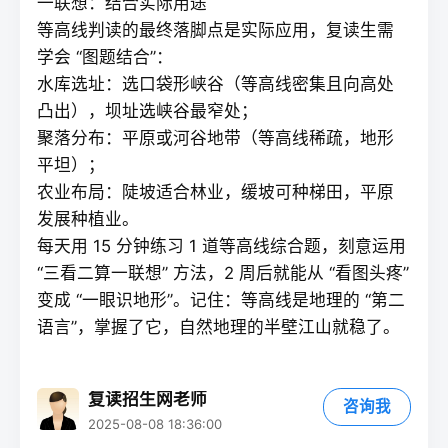
一联想：结合实际用途
等高线判读的最终落脚点是实际应用，
复读
生需
学会 “图题结合”：
水库选址：选口袋形峡谷（等高线密集且向高处
凸出），坝址选峡谷最窄处；
聚落分布：平原或河谷地带（等高线稀疏，地形
平坦）；
农业布局：陡坡适合林业，缓坡可种梯田，平原
发展种植业。
每天用 15 分钟练习 1 道等高线综合题，刻意运用
“三看二算一联想” 方法，2 周后就能从 “看图头疼”
变成 “一眼识地形”。记住：等高线是地理的 “第二
语言”，掌握了它，自然地理的半壁江山就稳了。
复读招生网老师
咨询我
2025-08-08 18:36:00