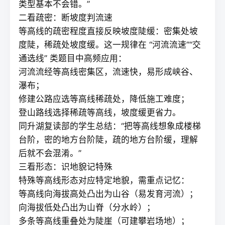
类型基本不会错。”
二看疏密：断坡度判流速
等高线的疏密程度直接反映坡度陡缓：密集处坡
度陡，稀疏处坡度缓。这一规律在 “河流流速”“交
通选线” 类题目中高频应用：
河流流经等高线密集区，流速快，易形成峡谷、
瀑布；
修建公路应选等高线稀疏处，降低施工难度；
登山路线选择稀疏等高线，坡度缓更省力。
同升湖
复读
部的学生总结：“把等高线想象成楼梯
台阶，密的地方台阶陡，疏的地方台阶缓，理解
后就不会混淆。”
三看形态：识地貌记特殊
特殊等高线形态对应特定地貌，需重点记忆：
等高线向海拔高处凸出为山谷（易发育河流）；
向海拔低处凸出为山脊（分水岭）；
多条等高线重叠处为陡崖（可建攀岩场地）；