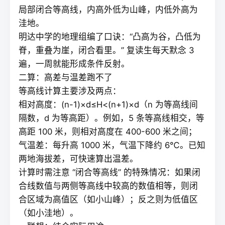
局部闭合等高线，内高外低为山峰，内低外高为
洼地。
明达中学的地理组编了口诀：“凸高为谷，凸低为
脊，重叠为崖，闭合看里。”
复读
生每天默念 3
遍，一周就能形成条件反射。
二算：高差与温差跑不了
等高线计算主要涉及两点：
相对高度：(n-1)×d≤H<(n+1)×d（n 为等高线间
隔数，d 为等高距）。例如，5 条等高线相交，等
高距 100 米，则相对高度在 400-600 米之间；
气温差：每升高 1000 米，气温下降约 6℃。已知
两地海拔差，可快速算出温差。
计算时需注意 “闭合等高线” 的特殊情况：如果闭
合线数值与两侧等高线中较高的数值相等，则闭
合区域为高值区（如小山峰）；反之则为低值区
（如小洼地）。