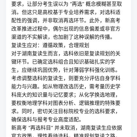
要求，让部分考生误以为 “再选” 概念模糊甚至取
消。但这只是高校基于专业培养需求，对选科适
配性的强调，并非取消再选环节。此外，新高考
改革推进过程中，偶尔出现的信息偏差或非官方
渠道的不实解读，也加剧了这种误解的传播。
复读生应对：遵循政策，合理规划
对于湖南
复读
生而言，选科依旧是复读规划的关
键环节。已确定选科组合且知识基础扎实的学
生，应继续巩固优势，针对薄弱学科强化训练。
考虑调整选科的复读生，则要充分评估自身学科
能力与兴趣。如从物理改选历史，需考量历史学
科庞大的知识量与记忆要求；从化学换选地理，
要权衡地理学科对图表分析、逻辑推理的特殊要
求。同时，密切关注目标院校专业的选科要求，
确保选科与报考专业高度适配。
新高考 “再选科目” 并未取消，湖南
复读
生应依据
官方政策，理性看待选科，精准规划复读之路，