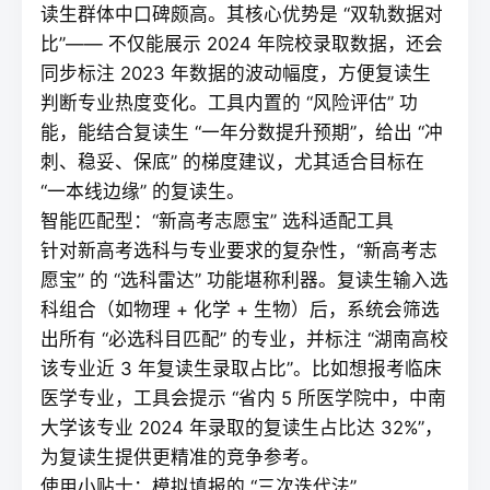
读
生群体中口碑颇高。其核心优势是 “双轨数据对
比”—— 不仅能展示 2024 年院校录取数据，还会
同步标注 2023 年数据的波动幅度，方便复读生
判断专业热度变化。工具内置的 “风险评估” 功
能，能结合复读生 “一年分数提升预期”，给出 “冲
刺、稳妥、保底” 的梯度建议，尤其适合目标在
“一本线边缘” 的复读生。
智能匹配型：“新高考志愿宝” 选科适配工具
针对新高考选科与专业要求的复杂性，“新高考志
愿宝” 的 “选科雷达” 功能堪称利器。
复读
生输入选
科组合（如物理 + 化学 + 生物）后，系统会筛选
出所有 “必选科目匹配” 的专业，并标注 “湖南高校
该专业近 3 年复读生录取占比”。比如想报考临床
医学专业，工具会提示 “省内 5 所医学院中，中南
大学该专业 2024 年录取的复读生占比达 32%”，
为复读生提供更精准的竞争参考。
使用小贴士：模拟填报的 “三次迭代法”