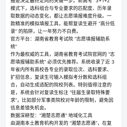
报是决定最终走向的关键一步。新高考 “3+1+2”
模式下，选科组合与专业要求的匹配度、历年录
取数据的动态变化，都让志愿填报难度升级。一
款精准的模拟填报工具，能帮复读生避开 “高分低
录” 的陷阱，让一年努力不白费。
官方平台：湖南省教育考试院 “志愿填报辅助系
统”
作为最权威的工具，湖南省教育考试院官网的 “志
愿填报辅助系统” 必须优先推荐。系统收录了近 3
年省内所有高校各专业的录取位次、选科要求、
扩招信息，
复读
生可输入模拟考分数和选科组
合，自动生成适配的院校列表。特别值得注意的
是，系统会针对复读生标注 “往届生录取特殊要
求”，比如部分军事类院校对年龄的限制，避免因
信息差错失机会。
数据深耕型：“湘楚志愿通” 地域化工具
由湖南本土教育机构开发的 “湘楚志愿通”，在
复