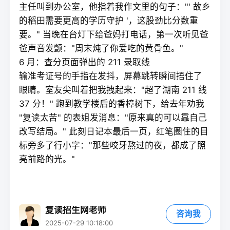
主任叫到办公室，他指着我作文里的句子："' 故乡
的稻田需要更高的学历守护 '，这股劲比分数重
要。" 当晚在台灯下给爸妈打电话，第一次听见爸
爸声音发颤："周末炖了你爱吃的黄骨鱼。"
6 月：查分页面弹出的 211 录取线
输准考证号的手指在发抖，屏幕跳转瞬间捂住了
眼睛。室友尖叫着把我拽起来："超了湖南 211 线
37 分！" 跑到教学楼后的香樟树下，给去年劝我
"
复读
太苦" 的表姐发消息："原来真的可以靠自己
改写结局。" 此刻日记本最后一页，红笔圈住的目
标旁多了行小字："那些咬牙熬过的夜，都成了照
亮前路的光。"
复读招生网老师
咨询我
2025-07-29 10:18:00