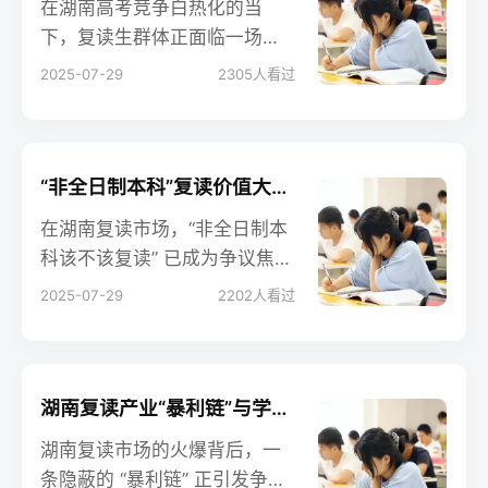
在湖南高考竞争白热化的当
下，复读生群体正面临一场隐
蔽的“时间差”博弈。随着新高考
2025-07-29
2305
人看过
改革深化与命题范式迭代，复
读策略的滞后性可能导致“去年
的方法解今年的题”，形成致命
的竞争力断层。
“非全日制本科”复读价值大辩论 湖南
在湖南复读市场，“非全日制本
科该不该复读” 已成为争议焦
点。一边是 “学历门槛不可破”
2025-07-29
2202
人看过
的现实焦虑，一边是 “时间成本
耗不起” 的理性权衡，这场辩论
背后，是复读生对人生路径的
艰难抉择。
湖南复读产业“暴利链”与学生权益保护
湖南复读市场的火爆背后，一
条隐蔽的 “暴利链” 正引发争