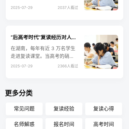
议。从动辄数万元的学费到层
2025-07-29
2037
人看过
层加码的 “保过费”，复读产业
的利润空间远超普通教育机
构，而学生权益受损的案例却
屡见不鲜。揭开这条利益链条
“后高考时代”复读经历对人生影响的长期追踪 湖南
的面纱，成为规范复读市场的
在湖南，每年有近 3 万名学生
当务之急。
走进复读课堂。当高考的硝烟
散尽，这场 “二次冲刺” 的影响
2025-07-29
2366
人看过
并未止步于录取通知书 —— 它
像一颗投入人生长河的石子，
在数年后仍荡漾着绵延的涟
更多分类
漪。对湖南多届复读生的追踪
调查显示，复读经历的长期影
常见问题
复读经验
复读心得
响远比 “考上好大学” 更复杂多
元。
名师解惑
报名时间
高考时间