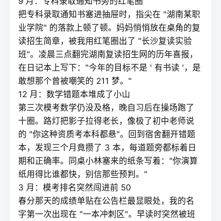
9 月：专科录取通知书旁的红笔圈
把专科录取通知书塞进抽屉时，指尖在 "湖南某职
业学院" 的落款上顿了顿。妈妈悄悄放在桌角的
复
读
招生简章，被我用红笔圈出了 "长沙复读实验
班"。凌晨三点翻完湖南
复读招生网
的历年喜报，
在日记本上写下："今年的目标不是 ' 有书读 '，是
敢想那个曾被嘲笑的 211 梦。"
12 月：数学错题本堆成了小山
第三次模考数学仍没及格，晚自习后在操场跑了
十圈。路灯把影子拉得老长，像极了初中老师说
的 "你这种资质考本科都悬"。回到宿舍翻开错题
本，发现三个月竟攒了 3 本，每道题旁都标着日
期和正确率。同桌小林塞来的纸条写着："你演算
纸用得比谁都快，别信那些预判。"
3 月：模考排名突然闯进前 50
春分那天的成绩单贴在公告栏最显眼处，我的名
字第一次出现在 "一本冲刺区"。早读时突然被班