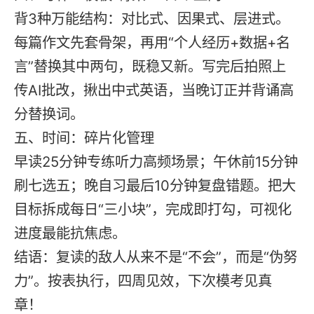
背3种万能结构：对比式、因果式、层进式。
每篇作文先套骨架，再用“个人经历+数据+名
言”替换其中两句，既稳又新。写完后拍照上
传AI批改，揪出中式英语，当晚订正并背诵高
分替换词。
五、时间：碎片化管理
早读25分钟专练听力高频场景；午休前15分钟
刷七选五；晚自习最后10分钟复盘错题。把大
目标拆成每日“三小块”，完成即打勾，可视化
进度最能抗焦虑。
结语：
复读
的敌人从来不是“不会”，而是“伪努
力”。按表执行，四周见效，下次模考见真
章！