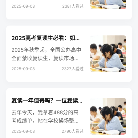
学、物理可当晚见效，语文、
2025-09-08
2381
人看过
英语也能3天成型。
2025高考复读生必看：如何选择适合自己的复读学校
2025年秋季起，全国公办高中
全面禁收复读生，复读市场彻
底转移到民办与培训机构。学
2025-09-08
2327
人看过
校没了"公立光环"，选择难度
瞬间升级。下面这份"择校路线
图"结合2025年最新政策与实地
调研，帮你用"五个维度+一张
复读一年值得吗？一位复读生的心路历程与收获
打分表"筛出真正适合自己的复
去年今天，我拿着488分的高
读学校。
考成绩单，站在学校操场整整
沉默了两小时。365天后，我
2025-09-08
2790
人看过
的新分数是597，省排名从7万