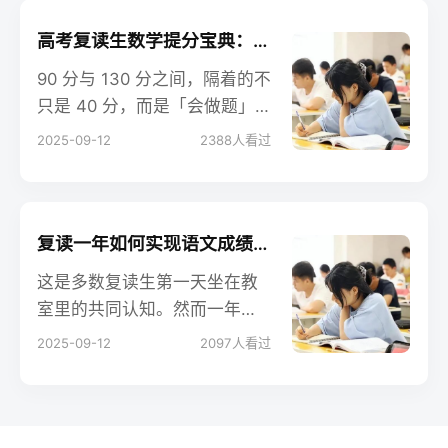
高考复读生数学提分宝典：从90分到130分的实战攻略
90 分与 130 分之间，隔着的不
只是 40 分，而是「会做题」
与「会考试」的距离。复读不
2025-09-12
2388
人看过
是简单的「再来一年」，而是
把去年走过的弯路截弯取直。
本文 6000 字，按「诊断→框
架→题型→节奏→应试」五步
复读一年如何实现语文成绩质的飞跃？
展开，配套 8 张表格、3 套时
这是多数复读生第一天坐在教
间轴、1 份 90 天冲刺打卡表，
室里的共同认知。然而一年
全部来自近三年 200+ 复读生
后，有人仍在 90 分原地踏步，
2025-09-12
2097
人看过
真实提分案例，可直接打印执
有人却从 95 拉到 125，直接拉
行。
开 30 分差距。语文不是不能
快，而是必须“用对力”。本文把
200+ 位 130+ 复读生的提分路