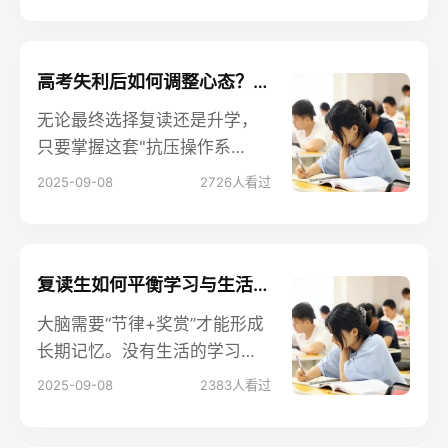
1千跳到1万2千，被一所211高
校录取。下面这段文字，写给
所有在"要不要复读"边缘挣扎
高考失利后如何调整心态？复读生独家经验分享
的你。
无论最终选择复读还是升学，
只要掌握这套"抗压操作系
统"，未来的考研、求职、创
2025-09-08
2726
人看过
业，你都能从容应对。
复读生如何平衡学习与生活？避免“题海战术”的误区
大脑需要“节律+奖赏”才能形成
长期记忆。没有生活的学习，
等于让发动机持续空转，迟早
2025-09-08
2383
人看过
过热。