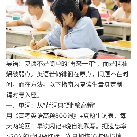
导语：
复读
不是简单的“再来一年”，而是精准
爆破弱点。英语若仍徘徊在原点，问题不在时
间，而在方法。以下指南为复读生量身定制，
请对号入座。
一、单词：从“背词典”到“筛高频”
用《高考英语高频800词》+真题生词表，每
天两轮回：早读闪记+晚自测默写。把遗忘率
>30%的单词做红标，次日加练10道语境填