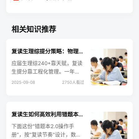
相关知识推荐
复读生理综提分策略：物理化学生物三科冲刺技巧
应届生理综240+靠天赋，复读
生提分靠工程化管理。一年时
间，把三科拆成「知识模块-题
2025-09-08
2750
人看过
型套路-失分台账」三大工程，
每科净涨15分，总分就能从180
→225，足够一本线"安全垫"。
下面这份冲刺笔记，按"物理-
复读生如何高效利用错题本？90%的人都用错了
化学-生物"顺序给出可复制的
下面这份"错题本2.0操作手
提分路径，直接上手。
册"，按"复读节奏"设计，数