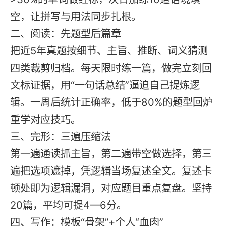
空，让拼写与用法同步扎根。
二、阅读：先题型后篇章
把近5年真题按细节、主旨、推断、词义猜测
四类裁剪归档。每天限时练一篇，做完立刻回
文标证据，用“一句话总结”逼迫自己提炼逻
辑。一周后统计正确率，低于80%的题型回炉
重学对应技巧。
三、完形：三遍压缩法
第一遍通读抓主旨，第二遍带空做选择，第三
遍把选项遮掉，凭逻辑当场复述全文。复述卡
顿处即为逻辑漏洞，对应题目重点复盘。坚持
20篇，平均可提4—6分。
四、写作：模板“骨架”+个人“血肉”