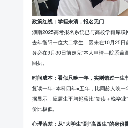
政策红线：学籍未清，
报名
无门
湖南2025高考
报名
系统已与高校学籍库联
去年衡阳一位大二学生，因未在10月25
务必在9月30日前走完“本人申请—院系
回执。
时间成本：看似只晚一年，实则错过一生
复读
一年+本科四年=五年，比同龄人晚一
据显示，应届生平均起薪比“复读＋晚毕业
价比极低。
心理落差：从“大学生”到“高四生”的身份