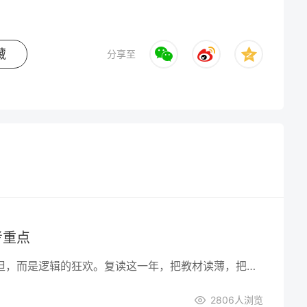
藏
分享至
考重点
历史不是记忆的负担，而是逻辑的狂欢。复读这一年，把教材读薄，把史料读厚，把时间轴读活，你就能在2025年的考场上，用一支笔写下属于自己的“小历史”。
2806
人浏览