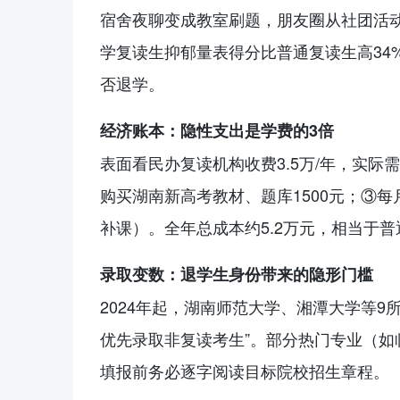
宿舍夜聊变成教室刷题，朋友圈从社团活
学
复读
生抑郁量表得分比普通复读生高34
否退学。
经济账本：隐性支出是学费的3倍
表面看民办
复读
机构收费3.5万/年，实际
购买湖南新高考教材、题库1500元；③每
补课）。全年总成本约5.2万元，相当于
录取变数：退学生身份带来的隐形门槛
2024年起，湖南师范大学、湘潭大学等9
优先录取非
复读
考生”。部分热门专业（如
填报前务必逐字阅读目标院校招生章程。