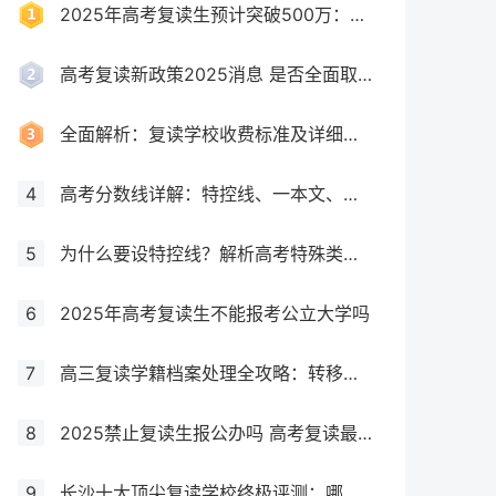
2025年高考复读生预计突破500万：一场教育内卷的深层博弈
高考复读新政策2025消息 是否全面取消复读生
全面解析：复读学校收费标准及详细费用清单
4
高考分数线详解：特控线、一本文、重本线的区别及其意义
5
为什么要设特控线？解析高考特殊类型招生控制线的意义
6
2025年高考复读生不能报考公立大学吗
7
高三复读学籍档案处理全攻略：转移、保管及复读后的学籍状态详解！
8
2025禁止复读生报公办吗 高考复读最新政策要求
9
长沙十大顶尖复读学校终极评测：哪所最适合你？