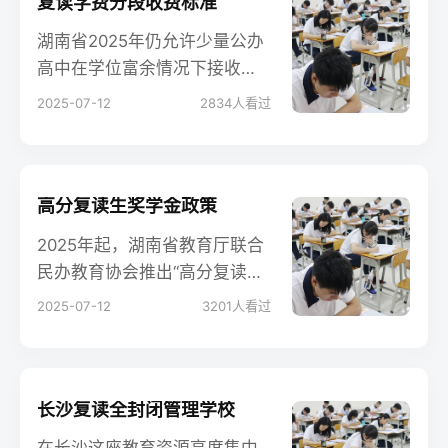
响亮的口号都可能是空头支
复读学费分段收费标准
票。
湖南省2025年仍允许少量公办
高中在学位富余情况下接收复
读插班生，收费执行公办生标
2025-07-12
2834
人看过
准：学费每学期800–1200元，
住宿费400–600元，代收费
（教材、体检）约600元。三年
合计不超5000元。优势是价格
高分复读生奖学金政策
低、师资稳；劣势是名额极
2025年起，湖南省教育厅联合
少，多数地州市仅向本地户籍
民办教育协会推出“高分复读奖
前20%考生开放，且课程需随
学金计划”，旨在留住优质生
2025-07-12
3201
人看过
应届班进度，个性化不足。
源，缓解公办高中禁招复读生
后的市场真空。首批试点长
沙、株洲、湘潭三地，覆盖20
所资质齐全的全日制复读学
长沙复读全封闭管理学校
校。
在长沙这座教育资源高度集中