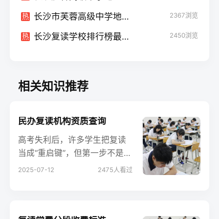
长沙市芙蓉高级中学地址在哪
2367
浏览
热
长沙复读学校排行榜最新情况（长沙复读学校排行榜最新排名）
2450
浏览
热
相关知识推荐
民办复读机构资质查询
高考失利后，许多学生把复读
当成“重启键”，但第一步不是埋
头刷题，而是先给目标机构做
2025-07-12
2475
人看过
一次“体检”——查资质。一张合
法的《民办学校办学许可证》
就是它的“身份证”，缺了它，再