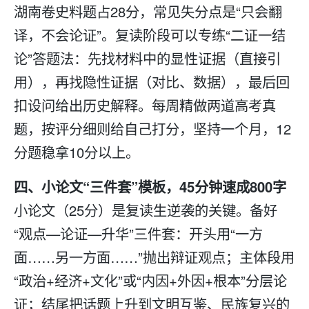
湖南卷史料题占28分，常见失分点是“只会翻
译，不会论证”。
复读
阶段可以专练“二证一结
论”答题法：先找材料中的显性证据（直接引
用），再找隐性证据（对比、数据），最后回
扣设问给出历史解释。每周精做两道高考真
题，按评分细则给自己打分，坚持一个月，12
分题稳拿10分以上。
四、小论文“三件套”模板，45分钟速成800字
小论文（25分）是
复读
生逆袭的关键。备好
“观点—论证—升华”三件套：开头用“一方
面……另一方面……”抛出辩证观点；主体段用
“政治+经济+文化”或“内因+外因+根本”分层论
证；结尾把话题上升到文明互鉴、民族复兴的