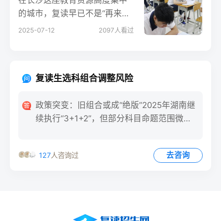
的城市，复读早已不是“再来一
次”的简单重复，而是一场系统
2025-07-12
2097
人看过
化、精细化的“重启工程”。其
中，“全封闭管理”模式正在成为
越来越多复读生与家长的首
复读生选科组合调整风险
选。它像一道隐形屏障，将外
界干扰降到最低，把全部时空
政策突变：旧组合或成“绝版”2025年湖南继
让位给学习与成长。
续执行“3+1+2”，但部分科目命题范围微
调。更大的风险
去咨询
127
人咨询过