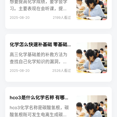
想要提高化学成绩，要学会学
习。主要表现在会听课，提前
预习新课，错题要及时改正并
2025-08-20
2199
人看过
总结，平时做题复习要注意查
缺补漏，学习要有目的性，不
能每天盲目的跟着老师的节奏
走，要知道自己哪里学会了，
化学怎么快速补基础 零基础如何提分
哪里还存在疑问，然后及时补
高三化学基础差的补救方法为
救。
查找自己化学知识的漏洞，记
录下来，针对性地进行提高。
2025-08-20
2526
人看过
制定学习计划，按照学科知识
点进行系统性地学习。可以利
用学习资料、课堂笔记、教材
等进行复习和巩固。
hco3是什么化学名称 有哪些特点
hco3化学名称是碳酸氢根，碳
酸氢根既可发生电离生成碳酸