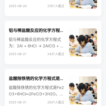
根离子（CO3²⁻）和氢离子（H
2025-08-20
2357
人看过
⁺）。碳酸氢根与金属离子产物
的溶解性。碳酸氢根离子不能
和氢氧离子大量共存，强调的
是“大量”。实际上这两个离子是
铝与稀盐酸反应的化学方程式怎么写 产生什么现象
可以少量共存的。
铝与稀盐酸反应的化学方程式
为：2Al + 6HCl → 2AlCl3 + 3
H2↑。这个反应属于置换反
2025-08-21
2437
人看过
应，铝单质与盐酸反应生成氯
化铝和氢气。这个反应会产生
大量气泡，并且铝会逐渐溶
解。
盐酸除铁锈的化学方程式是什么 产生哪些现象
盐酸除铁锈的化学方程式是Fe2
O3+6HCl═2FeCl3+3H2O。铁
锈的主要成分是氧化铁，与盐
2025-08-21
2937
人看过