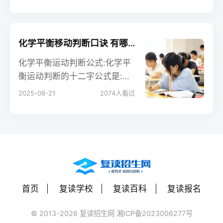
酸反应生成氯化铁和水。反应
的现象是铁锈逐渐溶解，溶液
由无色变为黄色。这是因为氧
化铁与盐酸反应生成了黄色的
化学平衡移动判断口诀 有哪些判断方法
氯化铁溶液。
化学平衡运动判断公式:化学平
衡运动判断的十二字公式是:温
度向吸入和加压气体方向上
2025-08-21
2074
人看过
升，消耗量减少，消耗量增
加。可逆反应条件相同，正负
等速为两个非零，正负等速不
再变化。大平可以判断。正反
两个方向的反应条件是一样
的，是可逆反应。
首页
复读学校
复读百科
复读报名
© 2013-2026 复读招生网 湘ICP备2023006277号