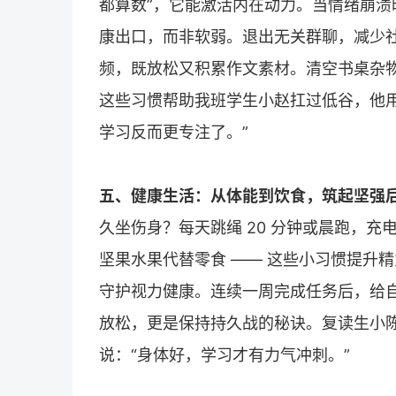
都算数”，它能激活内在动力。当情绪崩溃时
康出口，而非软弱。退出无关群聊，减少社
频，既放松又积累作文素材。清空书桌杂物
这些习惯帮助我班学生小赵扛过低谷，他
学习反而更专注了。”
五、健康生活：从体能到饮食，筑起坚强
久坐伤身？每天跳绳 20 分钟或晨跑，
坚果水果代替零食 —— 这些小习惯提升精力
守护视力健康。连续一周完成任务后，给
放松，更是保持持久战的秘诀。
复读
生小
说：“身体好，学习才有力气冲刺。”