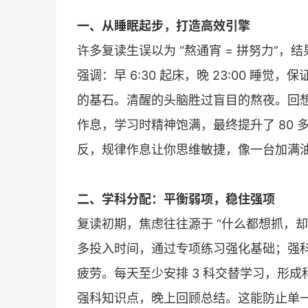
一、从睡眠起步，打造高效引擎
许多
复读
生误以为 “熬通宵 = 拼努力”
强调：早 6:30 起床，晚 23:00 睡
的基石。清醒的头脑胜过盲目的熬夜。回
作息，学习时精神饱满，最终提升了 80
反，规律作息让你思维敏捷，像一台加满
二、学科分配：平衡弱项，稳住强项
复读
初期，焦虑往往源于 “什么都想抓，
多投入时间，通过专项练习强化基础；强
疲劳。每天至少安排 3 科交替学习，形
强科知识点，晚上回顾总结。这能防止单