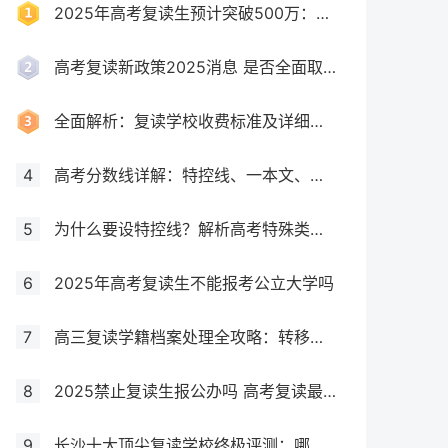
2025年高考复读生预计突破500万：一场教育内卷的深层博弈
高考复读新政策2025消息 是否全面取消复读生
全面解析：复读学校收费标准及详细费用清单
4
高考分数线详解：特控线、一本文、重本线的区别及其意义
5
为什么要设特控线？解析高考特殊类型招生控制线的意义
6
2025年高考复读生不能报考公立大学吗
7
高三复读学籍档案处理全攻略：转移、保管及复读后的学籍状态详解！
8
2025禁止复读生报公办吗 高考复读最新政策要求
9
长沙十大顶尖复读学校终极评测：哪所最适合你？