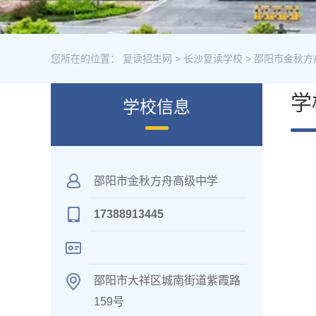
您所在的位置：
复读招生网
>
长沙复读学校
>
邵阳市金秋方
学
学校信息
邵阳市金秋方舟高级中学
17388913445
邵阳市大祥区城南街道紫霞路
159号