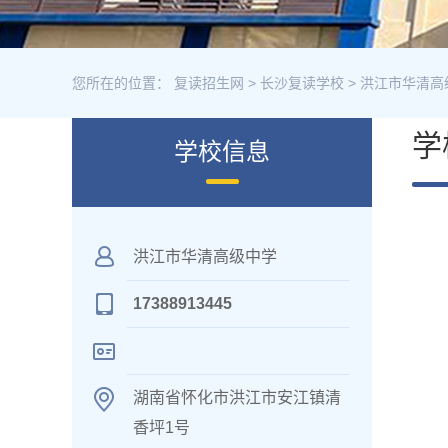
您所在的位置：
复读招生网
>
长沙复读学校
>
洪江市华清高
学
学校信息
洪江市华清高级中学
17388913445
湖南省怀化市洪江市安江镇清
香坪1号