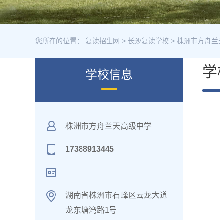
您所在的位置：
复读招生网
>
长沙复读学校
>
株洲市方舟兰
学
学校信息
株洲市方舟兰天高级中学
17388913445
湖南省株洲市石峰区云龙大道
龙东塘湾路1号