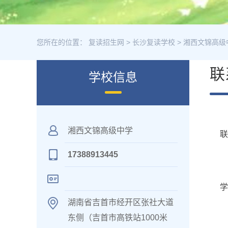
您所在的位置：
复读招生网
>
长沙复读学校
>
湘西文锦高级
联
学校信息
湘西文锦高级中学
17388913445
学
湖南省吉首市经开区张社大道
东侧（吉首市高铁站1000米