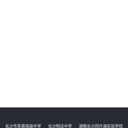
长沙市芙蓉高级中学
长沙明达中学
湖南长沙同升湖实验学校