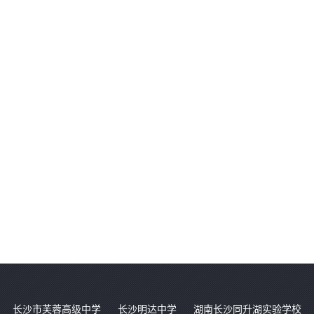
长沙市芙蓉高级中学
长沙明达中学
湖南长沙同升湖实验学校