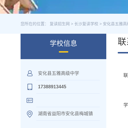
您所在的位置：
复读招生网
>
长沙复读学校
>
安化县五雅高
联
学校信息
安化县五雅高级中学
17388913445
学
湖南省益阳市安化县梅城镇