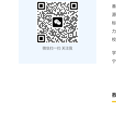
善
标
力
校
微信扫一扫 关注我
学
宁