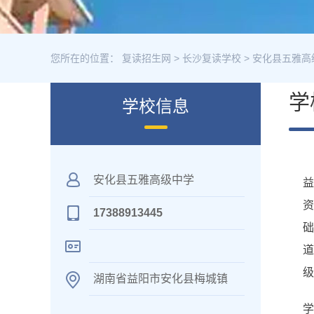
您所在的位置：
复读招生网
>
长沙复读学校
>
安化县五雅高
学
学校信息
安化县五雅高级中学
资
17388913445
道
级
湖南省益阳市安化县梅城镇
学