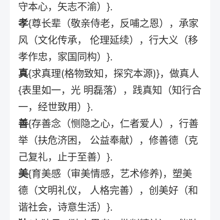
守本心，矢志不渝）}.
孝
{尊长辈（敬亲侍老，反哺之恩），承家
风（文化传承， 伦理延续），行大义（移
孝作忠，家国同构）}.
真
{求真理(格物致知，探究本源)}，做真人
{表里如一，光 明磊落），践真知（知行合
一，经世致用）}.
善
{存善念（恻隐之心，仁者爱人），行善
举（扶危济困， 公益奉献），修善德（克
己复礼，止于至善）}.
美
{育美感（审美情感，艺术修养)，塑美
德（文明礼仪， 人格完善），创美好（和
谐社会，诗意生活）}.