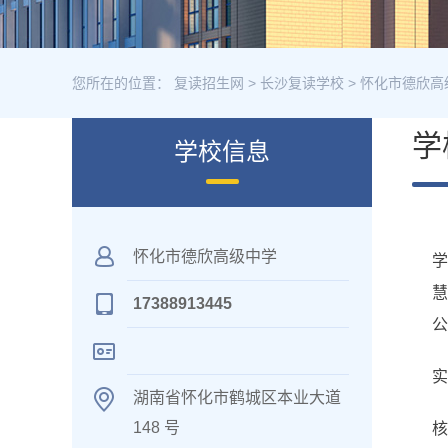
您所在的位置：
复读招生网
>
长沙复读学校
>
怀化市德欣高
学
学校信息
怀化市德欣高级中学
17388913445
公
实
湖南省怀化市鹤城区本业大道
148 号