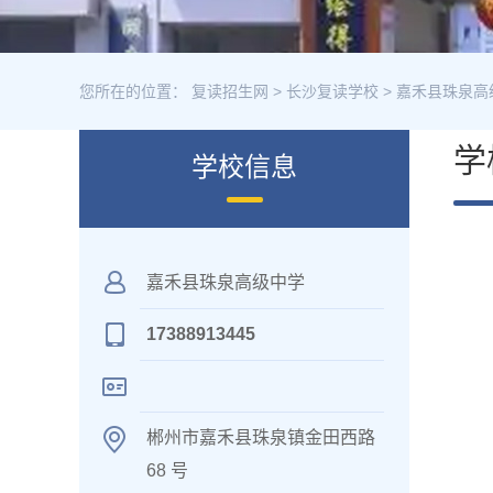
您所在的位置：
复读招生网
>
长沙复读学校
>
嘉禾县珠泉高
学
学校信息
嘉禾县珠泉高级中学
17388913445
郴州市嘉禾县珠泉镇金田西路
68 号