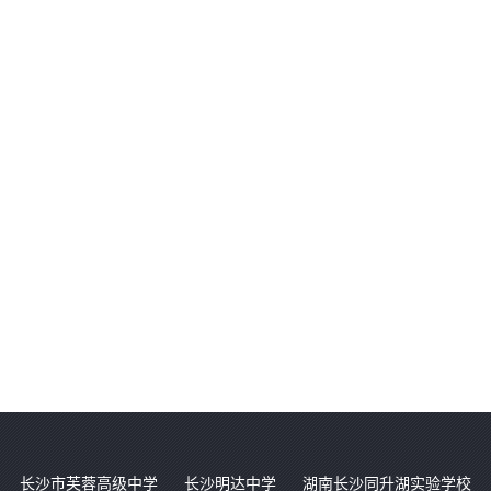
长沙市芙蓉高级中学
长沙明达中学
湖南长沙同升湖实验学校