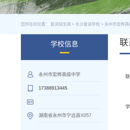
您所在的位置：
复读招生网
>
长沙复读学校
>
永州市宏桦高
联
学校信息
永州市宏桦高级中学
17388913445
学
湖南省永州市宁远县X057