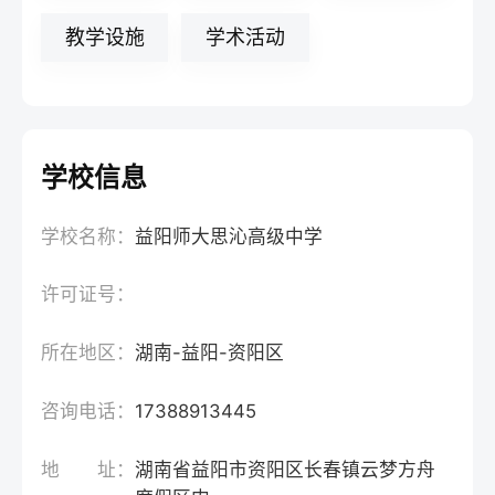
教学设施
学术活动
学校信息
学校名称：
益阳师大思沁高级中学
许可证号：
所在地区：
湖南-益阳-资阳区
咨询电话：
17388913445
地 址：
湖南省益阳市资阳区长春镇云梦方舟