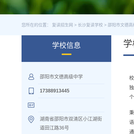
您所在的位置：
复读招生网
>
长沙复读学校
>
邵阳市文德高
学
学校信息
邵阳市文德高级中学
校
独
17388913445
个
秉
湖南省邵阳市双清区小江湖街
道田江路36号