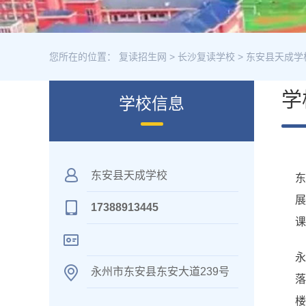
您所在的位置：
复读招生网
>
长沙复读学校
>
东安县天成学
学
学校信息
东安县天成学校
东
展
17388913445
课
永
永州市东安县东安大道239号
落
楼