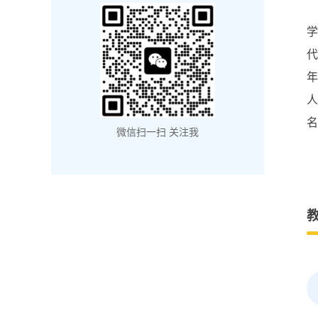
学
代
年
人
名
微信扫一扫 关注我