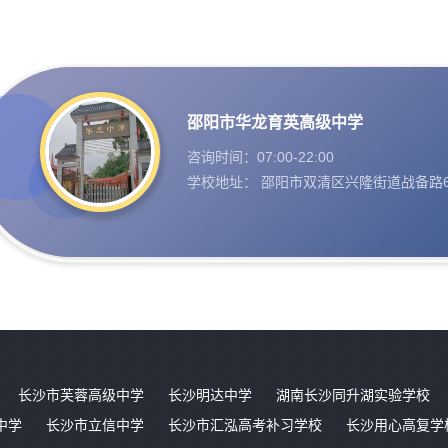
邵阳市华龙育英高级中学
咨询时间：07:00-22:00
学校地址： 邵阳市双清区兴隆街道战备路6
长沙市芙蓉高级中学
长沙明达中学
湖南长沙同升湖实验学校
中学
长沙市立信中学
长沙市汇泓高考补习学校
长沙用心高复学