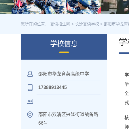
您所在的位置：
复读招生网
>
长沙复读学校
>
邵阳市华龙育
学
学校信息
邵阳市华龙育英高级中学
17388913445
全
式
邵阳市双清区兴隆街道战备路
66号
师