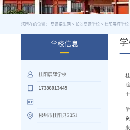
您所在的位置：
复读招生网
>
长沙复读学校
>
桂阳展辉学校
学
学校信息
桂阳展辉学校
桂
验
17388913445
十
学
郴州市桂阳县S351
资