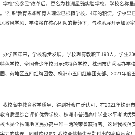
学校“公参民”改革后，更名为株洲星雅实验学校，学校名称
。“雅系”教育思想和育人理念已根植学校，4年的积淀，学校
风教风学风，学校将在核心团队的带领下，与雅系展开更加紧密
办学四年来，学校稳步发展，学校现有教职工198人，学生2
球特色学校、全国青少年校园足球特色学校、株洲市优秀民办学
园、荷塘区五四红旗团委、株洲市五四红旗团支部、2021年度
我校高中教育教学质量，得到社会广泛认可，在2021年株洲
教育质量综合评价优秀学校、株洲市普通高中学业水平考试优秀
校也是全株洲地区民办高中唯一两项荣誉获得者。这是我校落实
实力的体现，同时这也是对我校全体师生辛勤付出的高度肯定！