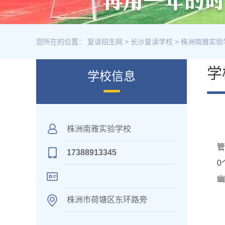
您所在的位置：
复读招生网
>
长沙复读学校
>
株洲南雅实验
学
学校信息
株洲南雅实验学校
管
17388913345
0
幽
株洲市荷塘区东环路旁