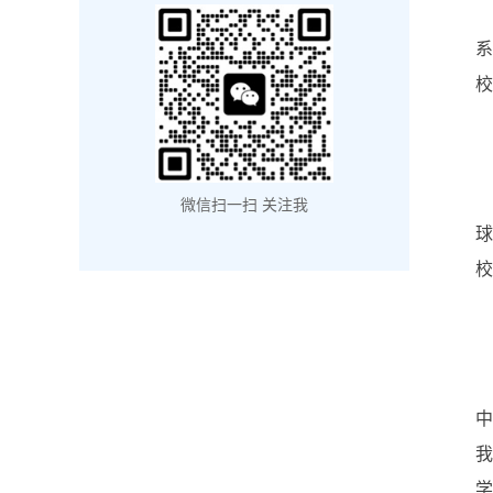
系
校
微信扫一扫 关注我
校
中
我
学